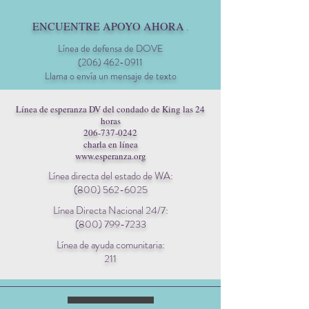
ENCUENTRE APOYO AHORA
.
Línea de defensa de DOVE
(206) 462-0911
Llama o envía un mensaje de texto
Línea de esperanza DV del condado de King las 24
horas
206-737-0242
charla en línea
www.esperanza.org
Línea directa del estado de WA:
(800) 562-6025
Línea Directa Nacional 24/7:
(800) 799-7233
Línea de ayuda comunitaria:
211