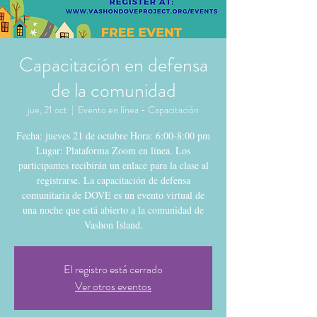
Capacitación en defensa
de la comunidad
jue, 21 oct
  |  
Evento en línea - Capacitación
Fecha: jueves 21 de octubre Hora: 6:00-8:00 pm
Lugar: Plataforma Zoom en línea. Los
participantes recibirán un enlace para la clase al
registrarse. La capacitación de defensa
comunitaria de DOVE es un evento virtual de
una noche que está abierto a la comunidad de
Vashon Island.
El registro está cerrado
Ver otros eventos