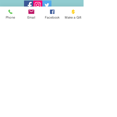
Phone
Email
Facebook
Make a Gift
ESCRIBENOS:
Apartado postal 1341
EL PROYECTO PALOMA
VASHON, WA 98070
EMAIL:
INFO@VASHONDOVEPROJECT.ORG