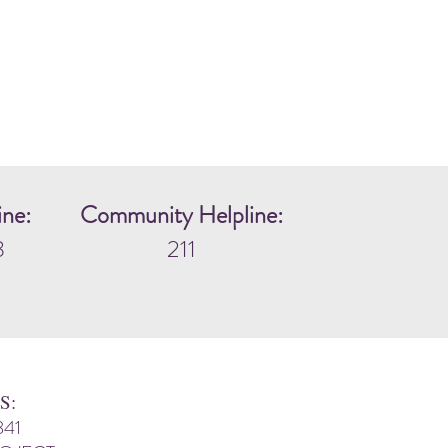
ine:
Community Helpline:
3
211
S:
341