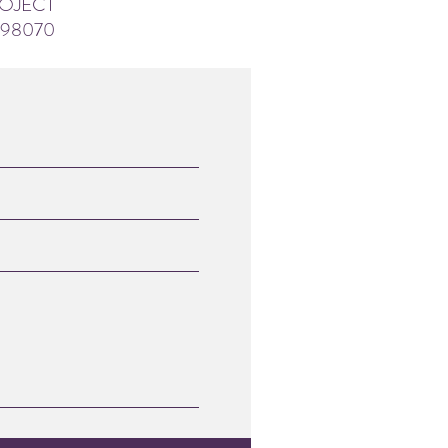
ROJECT
 98070