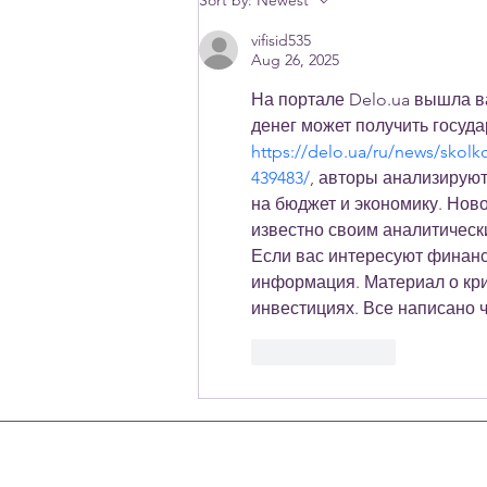
Sort by:
Newest
Awareness Day
vifisid535
Aug 26, 2025
На портале Delo.ua вышла ва
денег может получить госуд
https://delo.ua/ru/news/skolko
439483/
, авторы анализируют
на бюджет и экономику. Нов
известно своим аналитически
Если вас интересуют финансо
информация. Материал о кри
инвестициях. Все написано ч
Like
Reply