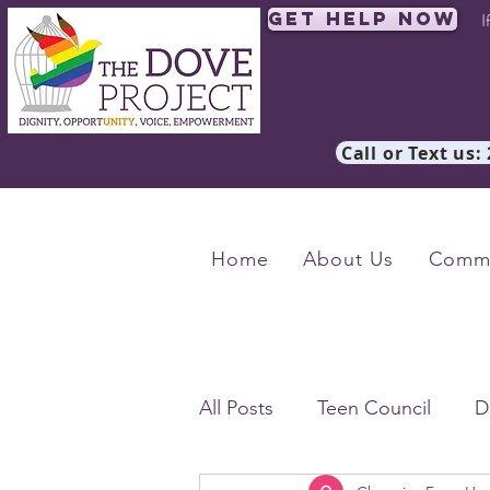
Get Help Now
I
Call or Text us:
Home
About Us
Commu
All Posts
Teen Council
D