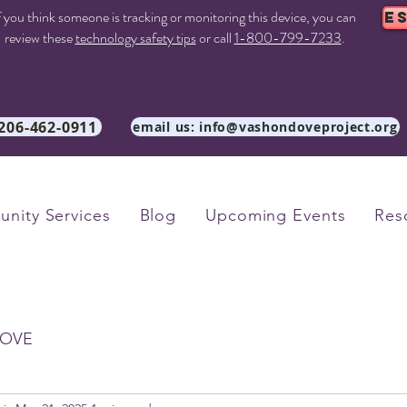
f you think someone is tracking or monitoring this device, you can
E
review these
technology safety tips
or call
1-800-799-7233
.
 206-462-0911
email us: info@vashondoveproject.org
nity Services
Blog
Upcoming Events
Res
OVE