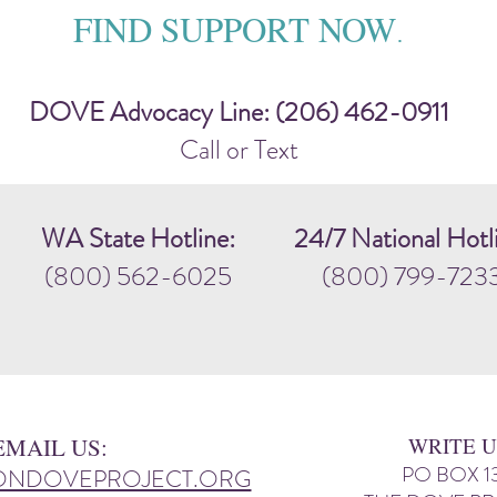
FIND SUPPORT NOW
.
DOVE Advocacy Line: (206) 462-0911
Call or Text
WA State Hotline:
24/7 National Hotl
(800) 562-6025
(800) 799-723
EMAIL US:
WRITE U
PO BOX 1
ONDOVEPROJECT.ORG