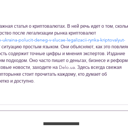
— To
жная статья о криптовалютах. В ней речь идет о том, сколь
арство после легализации рынка криптовалют 
-ukraina-polucit-deneg-v-slucae-legalizacii-rynka-kriptovalyut-
 ситуацию простым языком. Они объясняют, как это повлияе
ость содержит точные цифры и мнения экспертов. Издание 
м подходом. Оно часто пишет о деньгах, бизнесе и реформа
вые новости, заходите на Delo.ua. Здесь всегда свежая 
пторынке стоит прочитать каждому, кто думает об 
етко и доступно.